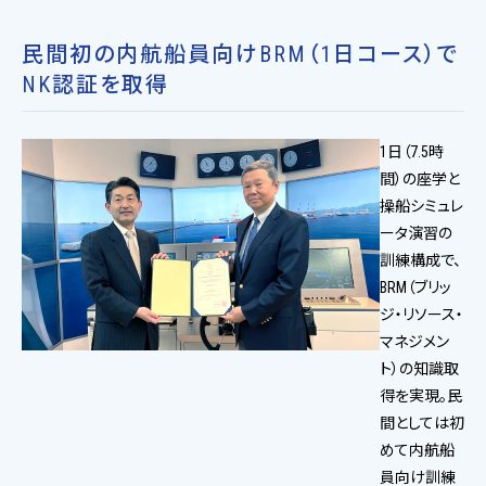
民間初の内航船員向けBRM（1日コース）で
NK認証を取得
1日（7.5時
間）の座学と
操船シミュレ
ータ演習の
訓練構成で、
BRM（ブリッ
ジ・リソース・
マネジメン
ト）の知識取
得を実現。民
間としては初
めて内航船
員向け訓練